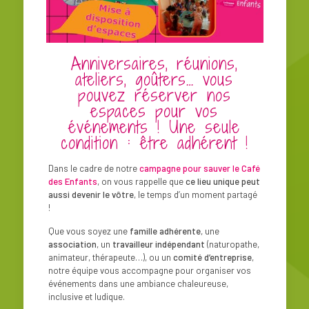
Anniversaires, réunions,
ateliers, goûters… vous
pouvez réserver nos
espaces pour vos
événements ! Une seule
condition : être adhérent !
Dans le cadre de notre
campagne pour sauver le Café
des Enfants
, on vous rappelle que
ce lieu unique peut
aussi devenir le vôtre
, le temps d’un moment partagé
!
Que vous soyez une
famille adhérente
, une
association
, un
travailleur indépendant
(naturopathe,
animateur, thérapeute…), ou un
comité d’entreprise
,
notre équipe vous accompagne pour organiser vos
événements dans une ambiance chaleureuse,
inclusive et ludique.