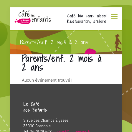
Café bio sans alcool
Restauration, ateliers
Parents/enf. 2 mois à 2 ans
Parents/enf. 2 mois à
2 ans
Aucun événement trouvé !
Le Café
des Enfants
9, rue des Champs Élysées
38000 Grenoble
Tél. 04 76 29 57 71
contact@lasoupape.fr