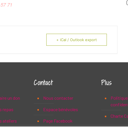
 57 71
+ iCal / Outlook export
Contact
Plus
aire un don
Nous contacter
Politique
confident
s repas
Espace bénévoles
Charte C
 ateliers
Page Facebook