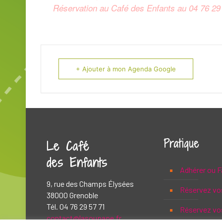
Réservation au Café des Enfants au 04 76 29
+ Ajouter à mon Agenda Google
Pratique
Le Café
des Enfants
Adhérer ou F
9, rue des Champs Élysées
Réservez vo
38000 Grenoble
Tél. 04 76 29 57 71
Réservez vos
contact@lasoupape.fr