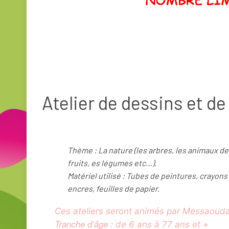
Atelier de dessins et d
Thème : La nature (les arbres, les animaux de te
fruits, es légumes etc…).
Matériel utilisé : Tubes de peintures, crayons
encres, feuilles de papier.
Ces ateliers seront animés par Messaou
Tranche d’âge :
de 6 ans à 77 ans et +