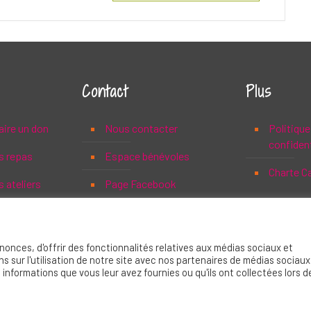
Contact
Plus
aire un don
Nous contacter
Politique
confident
s repas
Espace bénévoles
Charte C
 ateliers
Page Facebook
onces, d'offrir des fonctionnalités relatives aux médias sociaux et
 sur l'utilisation de notre site avec nos partenaires de médias sociaux
 informations que vous leur avez fournies ou qu'ils ont collectées lors d
y