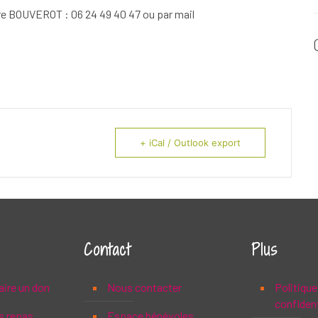
e BOUVEROT : 06 24 49 40 47 ou par mail
+ iCal / Outlook export
Contact
Plus
aire un don
Nous contacter
Politique
confident
s repas
Espace bénévoles