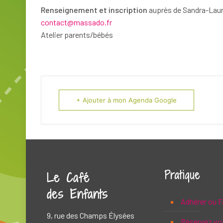
Renseignement et inscription
auprès de Sandra-Laur
contact@massado.fr
Atelier parents/bébés
+ Ajouter à mon Agenda Google
Pratique
Le Café
des Enfants
Adhérer ou F
9, rue des Champs Élysées
Réservez vo