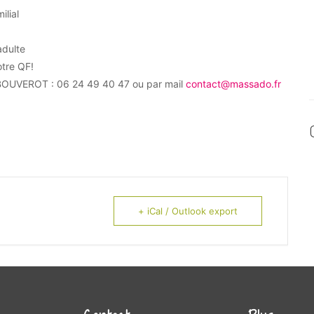
ilial
adulte
otre QF!
BOUVEROT : 06 24 49 40 47 ou par mail
contact@massado.fr
+ iCal / Outlook export