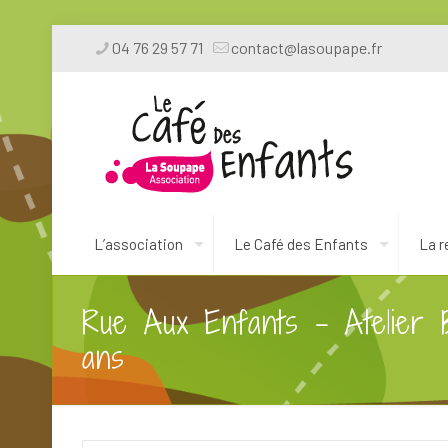
04 76 29 57 71
contact@lasoupape.fr
L’association
Le Café des Enfants
La r
Rue Aux Enfants – Atelier 
ans