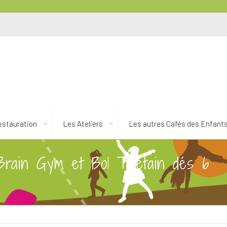
estauration
Les Ateliers
Les autres Cafés des Enfant
Brain Gym et Bol Tibetain dés 6