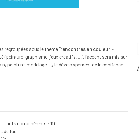
ées regroupées sous le thème
“rencontres en couleur »
té (peinture, graphisme, jeux créatifs, …). l’accent sera mis sur
dessin, peinture, modelage…), le développement de la confiance
l – Tarifs non adhérents : 11€
 adultes.
lial.