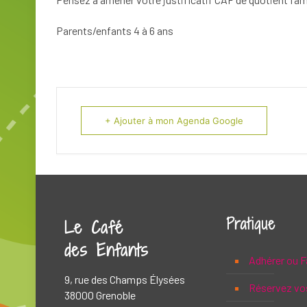
Parents/enfants 4 à 6 ans
+ Ajouter à mon Agenda Google
Pratique
Le Café
des Enfants
Adhérer ou F
9, rue des Champs Élysées
Réservez vo
38000 Grenoble