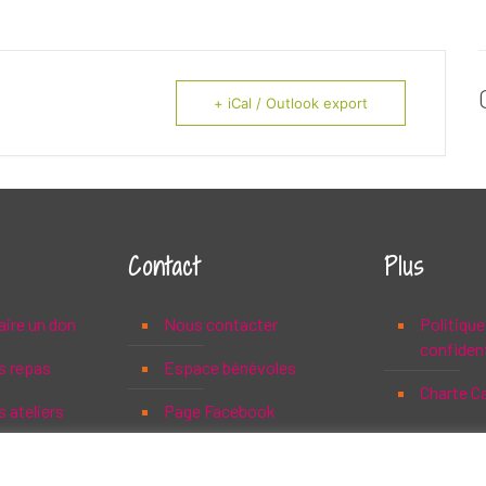
+ iCal / Outlook export
Contact
Plus
aire un don
Nous contacter
Politique
confident
s repas
Espace bénévoles
Charte C
 ateliers
Page Facebook