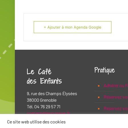
+ Ajouter à mon Agenda Google
Pratique
Le Café
des Enfants
Adhérer ou F
9, rue des Champs Élysées
Réservez vo
38000 Grenoble
Tél. 04 76 29 57 71
Réservez vos
contact@lasoupape.fr
Ce site web utilise des cookies