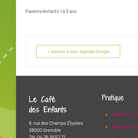
Parents/enfants 1 à 3 ans
+ Ajouter à mon Agenda Google
Pratique
Le Café
des Enfants
Adhérer ou F
9, rue des Champs Élysées
Réservez vo
38000 Grenoble
Tél. 04 76 29 57 71