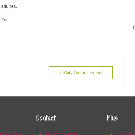
 adultes.
lial.
+ iCal / Outlook export
Contact
Plus
aire un don
Nous contacter
Politique