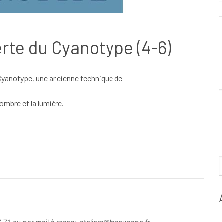
erte du Cyanotype (4-6)
 Cyanotype, une ancienne technique de
’ombre et la lumière.
.
 71 ou par mail à
reserv-ateliers@lasoupape.fr