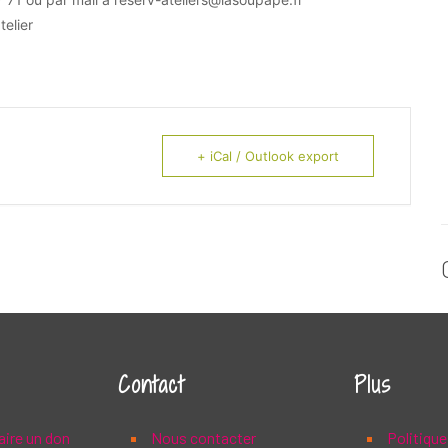
telier
+ iCal / Outlook export
Contact
Plus
aire un don
Nous contacter
Politique