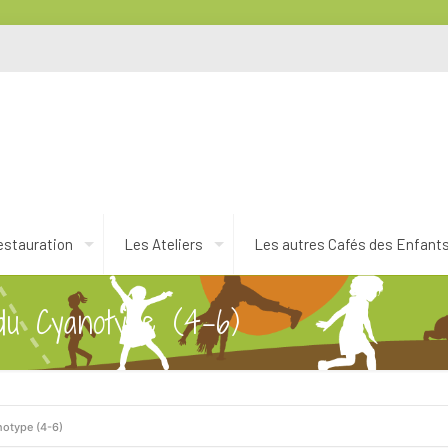
estauration
Les Ateliers
Les autres Cafés des Enfant
 du Cyanotype (4-6)
notype (4-6)