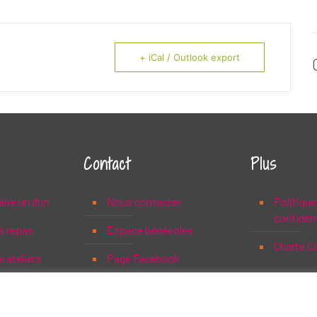
+ iCal / Outlook export
Contact
Plus
aire un don
Nous contacter
Politique
confident
s repas
Espace bénévoles
Charte C
 ateliers
Page Facebook