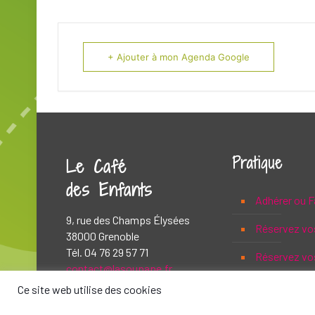
+ Ajouter à mon Agenda Google
Pratique
Le Café
des Enfants
Adhérer ou F
9, rue des Champs Élysées
Réservez vo
38000 Grenoble
Tél. 04 76 29 57 71
Réservez vos
contact@lasoupape.fr
Ce site web utilise des cookies