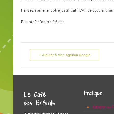
Pensez à amener votre justificatif CAF de quotient fami
Parents/enfants 4 à 6 ans
+ Ajouter à mon Agenda Google
Pratique
Le Café
des Enfants
Adhérer ou F
9, rue des Champs Élysées