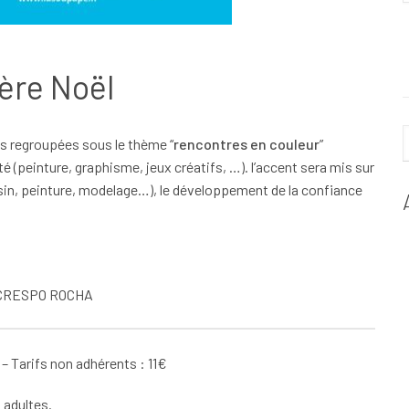
Père Noël
es regroupées sous le thème “
rencontres en couleur
”
té (peinture, graphisme, jeux créatifs, …). l’accent sera mis sur
dessin, peinture, modelage…), le développement de la confiance
e CRESPO ROCHA
l – Tarifs non adhérents : 11€
 adultes.