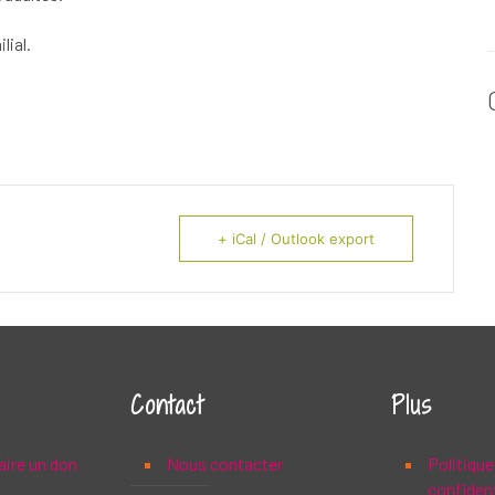
lial.
+ iCal / Outlook export
Contact
Plus
aire un don
Nous contacter
Politique
confident