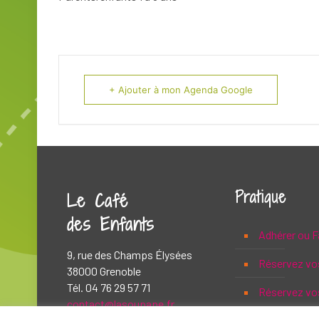
+ Ajouter à mon Agenda Google
Pratique
Le Café
des Enfants
Adhérer ou F
9, rue des Champs Élysées
Réservez vo
38000 Grenoble
Tél. 04 76 29 57 71
Réservez vos
contact@lasoupape.fr