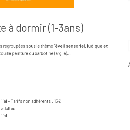
te à dormir (1-3ans)
ées regroupées sous le thème
“éveil sensoriel, ludique et
ouille peinture ou barbotine (argile)…
milial – Tarifs non adhérents : 15€
 adultes.
lial.