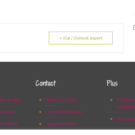
+ iCal / Outlook export
Contact
Plus
aire un don
Nous contacter
Politique
confident
s repas
Espace bénévoles
Charte C
 ateliers
Page Facebook