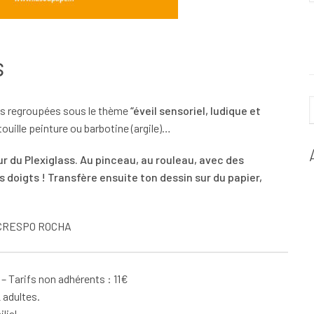
s
ées regroupées sous le thème
“éveil sensoriel, ludique et
ouille peinture ou barbotine (argile)…
r du Plexiglass. Au pinceau, au rouleau, avec des
 doigts ! Transfère ensuite ton dessin sur du papier,
e CRESPO ROCHA
l – Tarifs non adhérents : 11€
 adultes.
lial.