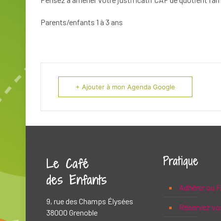
Parents/enfants 1 à 3 ans
+ Ajouter à mon Agenda Google
Pratique
Le Café
des Enfants
Adhérer ou F
9, rue des Champs Élysées
Réservez vo
38000 Grenoble