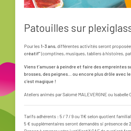
Patouilles sur plexiglas
Pour les
1-3 ans
, différentes activités seront propos
créatif”
(comptines, musiques, tabliers à histoires, pat
Viens t’amuser à peindre et faire des empreintes su
brosses, des peignes… ou encore plus drôle avec les
c’est magique !
Ateliers animés par Salomé MALEVERGNE ou Isabell
Tarifs adhérents : 5 / 7 / 9 ou 11€ selon quotient familia
5 € supplémentaires seront demandés si présence de 2
Pensez à amener votre justificatif CAF de quotient fami