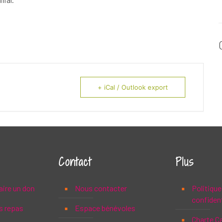
+ iCal / Outlook export
Contact
Plus
aire un don
Nous contacter
Politique
confident
s repas
Espace bénévoles
Charte C