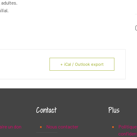
 adultes.
lial.
+ iCal / Outlook export
Contact
Plus
aire un don
Nous contacter
Politique
confident