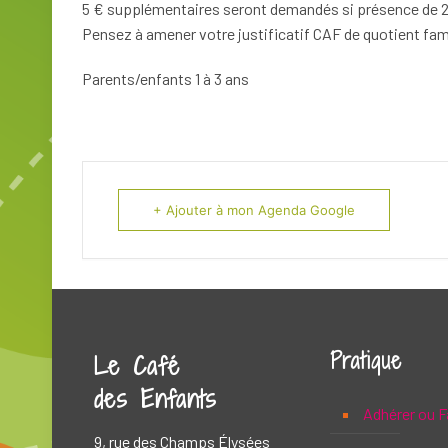
5 € supplémentaires seront demandés si présence de 2
Pensez à amener votre justificatif CAF de quotient fami
Parents/enfants 1 à 3 ans
+ Ajouter à mon Agenda Google
Pratique
Le Café
des Enfants
Adhérer ou F
9, rue des Champs Élysées