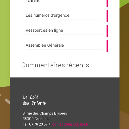
l’Enfant
Les numéros d’urgence
Ressources en ligne
Assemblée Générale
Commentaires récents
Le Café
des Enfants
9, rue des Champs Élysées
38000 Grenoble
Tél. 04 76 29 57 71
contact@lasoupape.fr