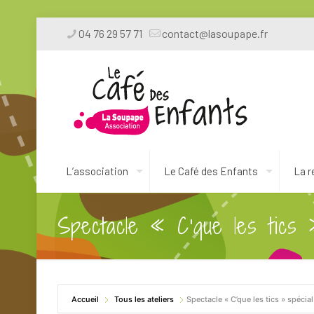
04 76 29 57 71
contact@lasoupape.fr
L’association
Le Café des Enfants
La r
Spectacle « C’que les tics 
Accueil
Tous les ateliers
Spectacle « C’que les tics » spécia