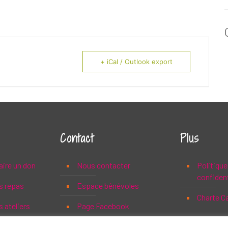
+ iCal / Outlook export
Contact
Plus
aire un don
Nous contacter
Politique
confident
s repas
Espace bénévoles
Charte C
 ateliers
Page Facebook