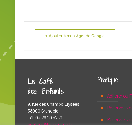
+ Ajouter à mon Agenda Google
Pratique
Le Café
des Enfants
Adhérer ou F
9, rue des Champs Élysées
Réservez vo
38000 Grenoble
Tél. 04 76 29 57 71
Réservez vos
contact@lasoupape.fr